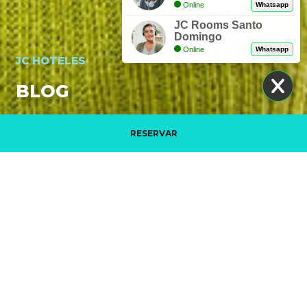
Online
Whatsapp
JC Rooms Santo
Domingo
Online
Whatsapp
JC HOTELES
BLOG
RESERVAR
Buchung bearbeiten
WERBEVIDEO. ENTDECKEN SIE JC HOTELES
LESEN SIE WEITER