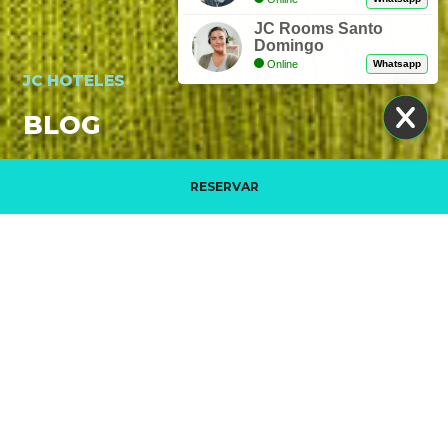
JC Rooms Santo
Domingo
Online
Whatsapp
JC HOTELES
BLOG
RESERVAR
Gérer ma réservation
VIDEO PROMOTIONNELLE. DÉCOUVREZ LES
HÔTELS JC
EN SAVOIR PLUS