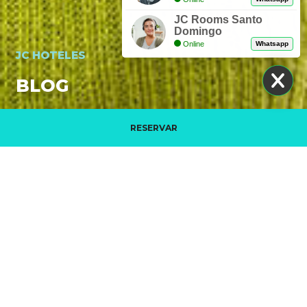
JC Rooms Santo
Domingo
Online
Whatsapp
JC HOTELES
BLOG
RESERVAR
Gérer ma réservation
VIDEO PROMOTIONNELLE. DÉCOUVREZ LES
HÔTELS JC
EN SAVOIR PLUS