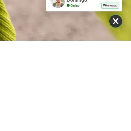
Domingo
Online
Whatsapp
uver sa place de parking à
éroport en toute simplicité
AVOIR PLUS