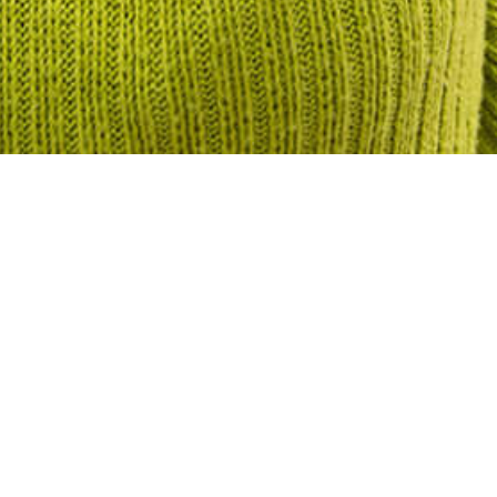
JC Rooms Santo Domingo.
Tro
C
Delightful Travellers Channel
l’a
´s review.
EN S
EN SAVOIR PLUS