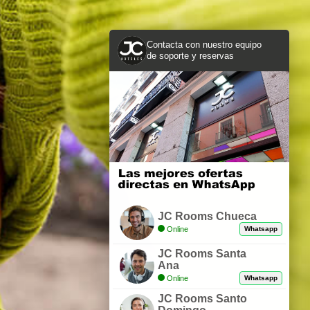
Contacta con nuestro equipo
de soporte y reservas
JC Rooms Chueca
Online
Whatsapp
JC Rooms Santa
Ana
Online
Whatsapp
JC Rooms Santo