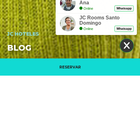
Ana
Online
Whatsapp
JC Rooms Santo
Domingo
Online
Whatsapp
JC HOTELES
BLOG
RESERVAR
Gérer ma réservation
VIDEO PROMOTIONNELLE. DÉCOUVREZ LES
HÔTELS JC
EN SAVOIR PLUS