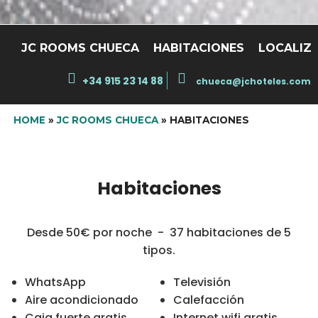
JC ROOMS CHUECA
HABITACIONES
LOCALIZ
+34 915 23 14 88
chueca@jchoteles.com
HOME
»
JC ROOMS CHUECA
»
HABITACIONES
Habitaciones
Desde 50€ por noche - 37 habitaciones de 5
tipos.
WhatsApp
Televisión
Aire acondicionado
Calefacción
Caja fuerte gratis
Internet wifi gratis