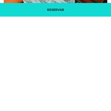
RESERVAR
Gestiona tu reserva
Habitaciones temáticas ambientadas en todos
los países de América, donde podrás disfrutar de
caja fuerte gratis y botella de agua de cortesía.
Jacuzzi®
Más información
DOBLE CON SUPLETORIA
Max. 3
3 camas
2
18m
personas
individuales