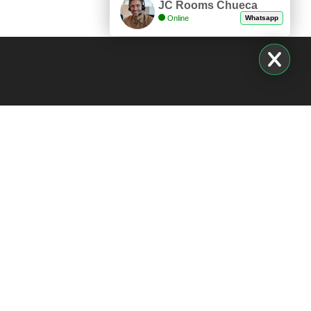
JC Rooms Chueca
Online
Whatsapp
 SANTA ANA
JC ROOMS MADRID RÍO
 cookies
ón de cookies
 actividades de
o