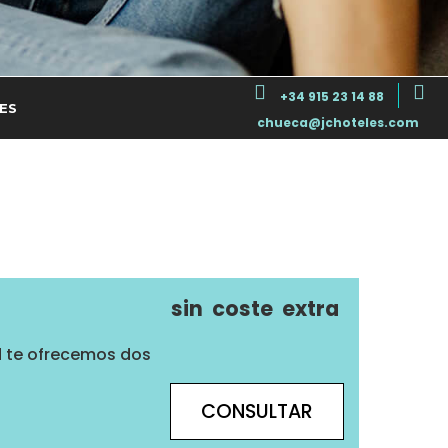
+34 915 23 14 88
ES
chueca@jchoteles.com
sin
coste
extra
d te ofrecemos dos
CONSULTAR