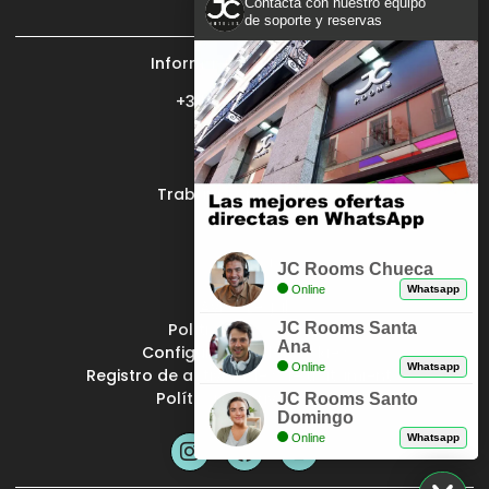
Contacta con nuestro equipo
de soporte y reservas
Información y reservas:
+34 902 400 409
Mi reserva
Trabaja con nosotros
JC Grupo
Prensa
JC Rooms Chueca
Online
Whatsapp
Aviso Legal
JC Rooms Santa
Política de cookies
Ana
Configuración de cookies
Online
Whatsapp
Registro de actividades de tratamiento
Política de privacidad
JC Rooms Santo
Domingo
Online
Whatsapp