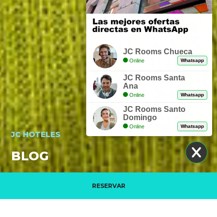
JC Rooms Chueca
Online
Whatsapp
JC Rooms Santa
Ana
Online
Whatsapp
JC Rooms Santo
Domingo
Online
Whatsapp
JC HOTELES
BLOG
RESERVAR
Gestiona tu reserva