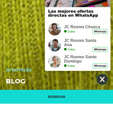
JC Rooms Chueca
Online
Whatsapp
JC Rooms Santa
Ana
Online
Whatsapp
JC Rooms Santo
Domingo
Online
Whatsapp
JC HOTELES
BLOG
RESERVAR
Gestiona tu reserva