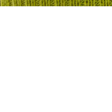
¿A qué sabe Madrid? Desc
“La Rubia de Madriz”, la