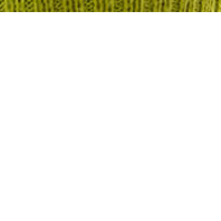
Sta
LEER
ubre
Vive una experiencia
inolvidable en JC Hoteles, tu