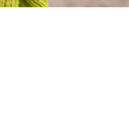
y Safe, Stay well.
 MÁS