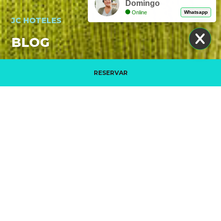
Domingo
Online
Whatsapp
JC HOTELES
BLOG
RESERVAR
La mia prenotazione
VIDEO PROMOZIONALE. JC HOTELES
LEGGI DI PIÙ