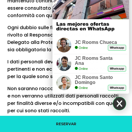
mantenuto continuamente aggiornato e potrà
essere consultato sul sito web di JC HOTELES, in
conformità con quanto disposto dalla LOPDGDD.
Ogni dubbio sulle finalità del trattamento sarà
rivolto al Responsabile della Sicurezza, o al
Delegato alla Protezione dei Dati, nel caso in cui
JC Rooms Chueca
Online
Whatsapp
sia obbligatoria la sua designazione.
JC Rooms Santa
I dati personali devono essere adeguati,
Ana
pertinenti e non eccessivi rispetto alla finalità
Online
Whatsapp
per la quale sono stati raccolti.
JC Rooms Santo
Domingo
Non saranno raccolti più dati di quelli necessari
Online
Whatsapp
e non verranno utilizzati dati personali raccolti
per finalità diverse e/o incompatibili con quelle
per cui sono stati raccolti.
8.5 – Legittimazione per il trattamento dei dati.
RESERVAR
Raccolta dei dati. Ottenimento del Consenso