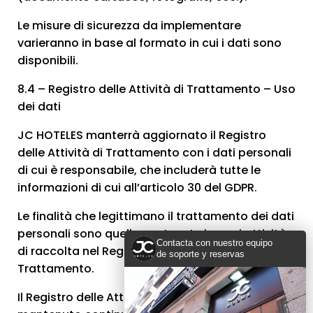
Le misure di sicurezza da implementare
varieranno in base al formato in cui i dati sono
disponibili.
8.4 – Registro delle Attività di Trattamento – Uso
dei dati
JC HOTELES manterrà aggiornato il Registro
delle Attività di Trattamento con i dati personali
di cui è responsabile, che includerà tutte le
informazioni di cui all’articolo 30 del GDPR.
Le finalità che legittimano il trattamento dei dati
personali sono quelle contenute in ogni attività
Contacta con nuestro equipo
di raccolta nel Registro delle Attività di
de soporte y reservas
Trattamento.
Il Registro delle Attività di Trattamento sarà