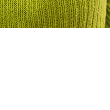
NUEVO CANAL DE YOUTUBE.
Con
aer
LEGGI DI PIÙ
LEGGI