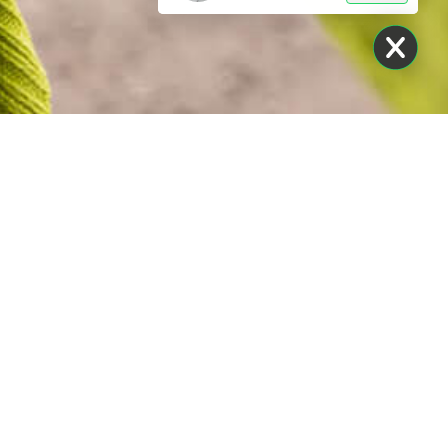
fronta i parcheggi in
oporto e risparmia
 DI PIÙ