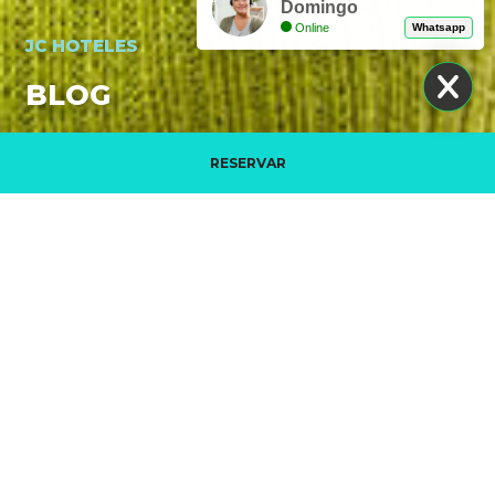
Domingo
Online
Whatsapp
JC HOTELES
BLOG
RESERVAR
La mia prenotazione
VIDEO PROMOZIONALE. JC HOTELES
LEGGI DI PIÙ