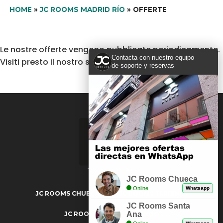
HOME
»
JC ROOMS MADRID RÍO
»
OFFERTE
Le nostre offerte vengono pubblicate periodicamente.
Contacta con nuestro equipo
Visiti presto il nostro sito per non perderle.
de soporte y reservas
JC Rooms Chueca
Online
Whatsapp
JC ROOMS CHUECA
JC ROOMS JARDINES
JC Rooms Santa
JC ROOMS SANTO DOMINGO
Ana