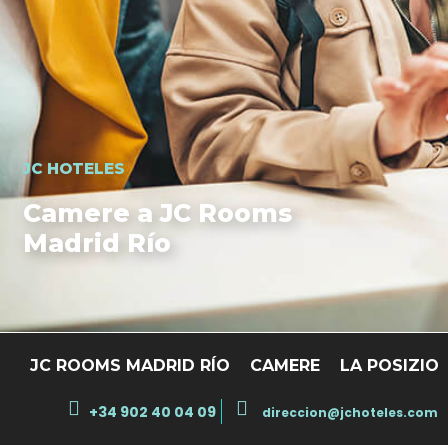
JC HOTELES
Camere a JC Rooms
Madrid Río
JC ROOMS MADRID RÍO
CAMERE
LA POSIZIO
+34 902 40 04 09
direccion@jchoteles.com