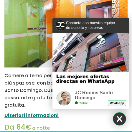
Contacta con nuestro equipo
de soporte y reservas
Camere a tema per due persone. Camere esterne,
più spaziose, con balcone e vista su Plaza de
Santo Domingo. Due bottiglie d'acqua gratuite,
JC Rooms Santo
cassaforte gratuita e connessione internet Wi-Fi
Domingo
Online
Whatsapp
gratuita.
Ulteriori informazioni
Da 64€
a notte