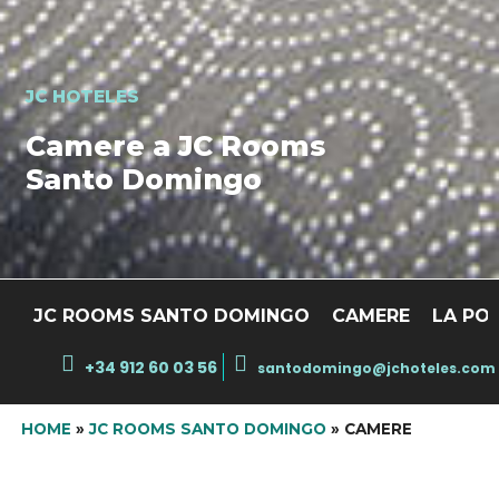
JC HOTELES
Camere a JC Rooms
Santo Domingo
JC ROOMS SANTO DOMINGO
CAMERE
LA PO
+34 912 60 03 56
santodomingo@jchoteles.com
HOME
»
JC ROOMS SANTO DOMINGO
»
CAMERE