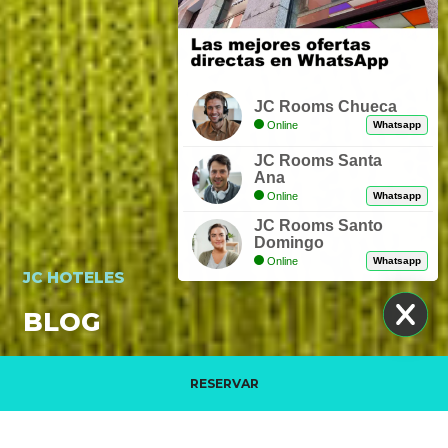
JC Rooms Chueca
Online
Whatsapp
JC Rooms Santa
Ana
Online
Whatsapp
JC Rooms Santo
Domingo
Online
Whatsapp
JC HOTELES
BLOG
RESERVAR
Gestiona tu reserva